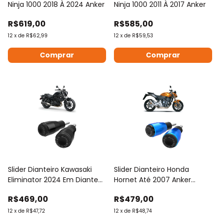
Ninja 1000 2018 À 2024 Anker
Ninja 1000 2011 À 2017 Anker
R$619,00
R$585,00
12
x
de
R$62,99
12
x
de
R$59,53
Comprar
Comprar
Slider Dianteiro Kawasaki
Slider Dianteiro Honda
Eliminator 2024 Em Diante
Hornet Até 2007 Anker
Anker
Várias Cores
R$469,00
R$479,00
12
x
de
R$47,72
12
x
de
R$48,74