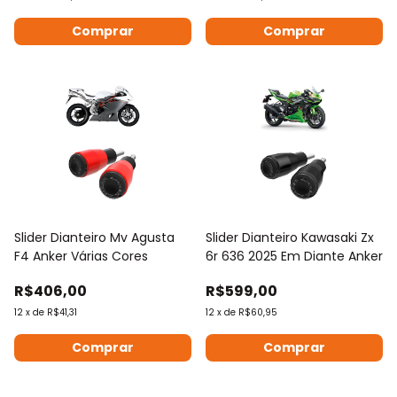
Comprar
Comprar
Slider Dianteiro Mv Agusta
Slider Dianteiro Kawasaki Zx
F4 Anker Várias Cores
6r 636 2025 Em Diante Anker
R$406,00
R$599,00
12
x
de
R$41,31
12
x
de
R$60,95
Comprar
Comprar