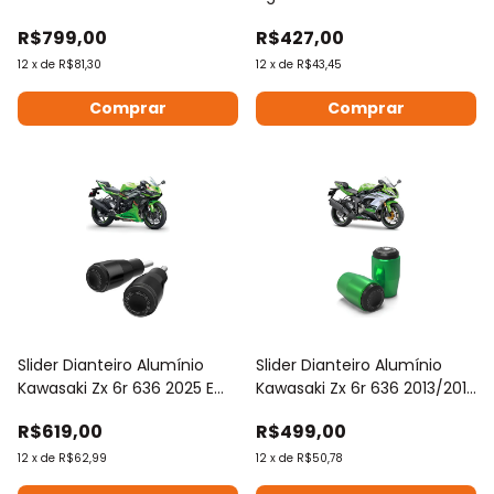
Anker
Cores
R$799,00
R$427,00
12
x
de
R$81,30
12
x
de
R$43,45
Comprar
Comprar
Slider Dianteiro Alumínio
Slider Dianteiro Alumínio
Kawasaki Zx 6r 636 2025 Em
Kawasaki Zx 6r 636 2013/2015
Diante
Anker
R$619,00
R$499,00
12
x
de
R$62,99
12
x
de
R$50,78