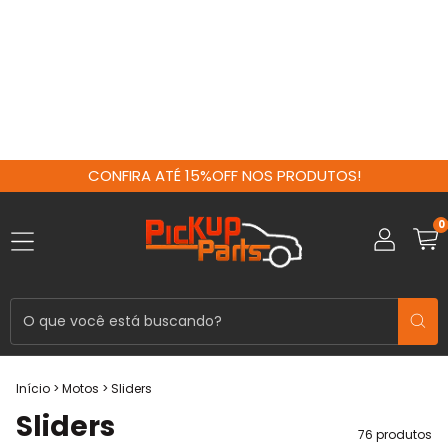
CONFIRA ATÉ 15%OFF NOS PRODUTOS!
0
Início
>
Motos
>
Sliders
Sliders
76 produtos