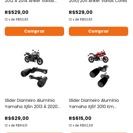
2012 À 2014 Anker Várias
2010/2011 Anker Várias Cores
Cores
R$529,00
R$529,00
12
x
de
R$53,83
12
x
de
R$53,83
Comprar
Comprar
Slider Dianteiro Alumínio
Slider Dianteiro Alumínio
Yamaha Xj6n 2013 À 2020
Yamaha Xj6f 2010 Em
Anker
Diante Anker
R$629,00
R$615,00
12
x
de
R$64,01
12
x
de
R$62,58