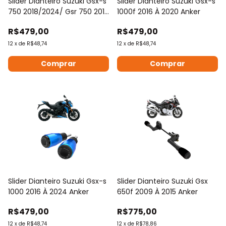
Slider Dianteiro Suzuki Gsx-s
Slider Dianteiro Suzuki Gsx-s
750 2018/2024/ Gsr 750 2013
1000f 2016 À 2020 Anker
Ed
R$479,00
R$479,00
12
x
de
R$48,74
12
x
de
R$48,74
Comprar
Comprar
Slider Dianteiro Suzuki Gsx-s
Slider Dianteiro Suzuki Gsx
1000 2016 À 2024 Anker
650f 2009 À 2015 Anker
R$479,00
R$775,00
12
x
de
R$48,74
12
x
de
R$78,86