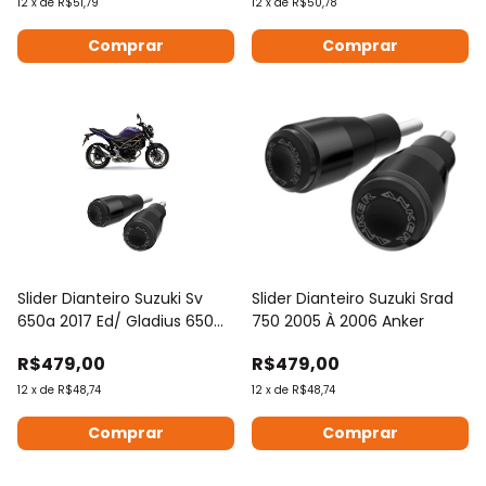
12
x
de
R$51,79
12
x
de
R$50,78
Comprar
Comprar
Slider Dianteiro Suzuki Sv
Slider Dianteiro Suzuki Srad
650a 2017 Ed/ Gladius 650
750 2005 À 2006 Anker
2013 Ed
R$479,00
R$479,00
12
x
de
R$48,74
12
x
de
R$48,74
Comprar
Comprar