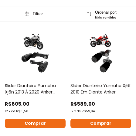
Ordenar por:
Filtrar
Mais vendidos
Slider Dianteiro Yamaha
Slider Dianteiro Yamaha Xj6f
Xj6n 2013 À 2020 Anker
2010 Em Diante Anker
Várias Cores
R$605,00
R$589,00
12
x
de
R$61,56
12
x
de
R$59,94
Comprar
Comprar