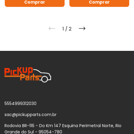
Comprar
Comprar
1
/
2
5554999312030
sac@pickupparts.com.br
Rodovia BR-116 - Do Km 147 Esquina Perimetral Norte, Rio
Grande do Sul - 95054-780