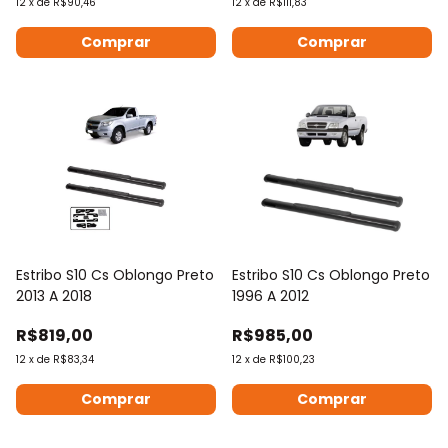
12
x
de
R$90,46
12
x
de
R$111,83
Estribo S10 Cs Oblongo Preto
Estribo S10 Cs Oblongo Preto
2013 A 2018
1996 A 2012
R$819,00
R$985,00
12
x
de
R$83,34
12
x
de
R$100,23