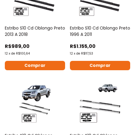
Estribo S10 Cd Oblongo Preto
Estribo S10 Cd Oblongo Preto
2013 A 2018
1996 A 2011
R$989,00
R$1.155,00
12
x
de
R$100,64
12
x
de
R$117,53