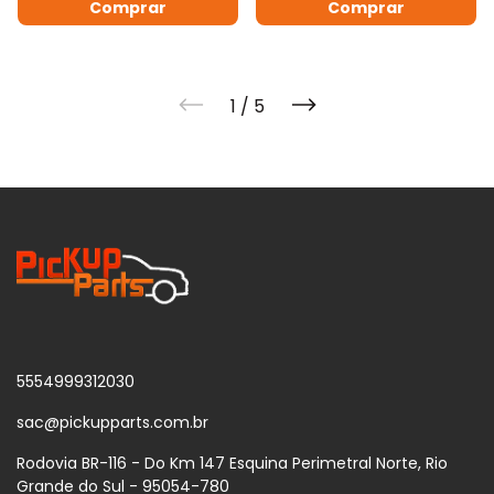
1
/
5
5554999312030
sac@pickupparts.com.br
Rodovia BR-116 - Do Km 147 Esquina Perimetral Norte, Rio
Grande do Sul - 95054-780