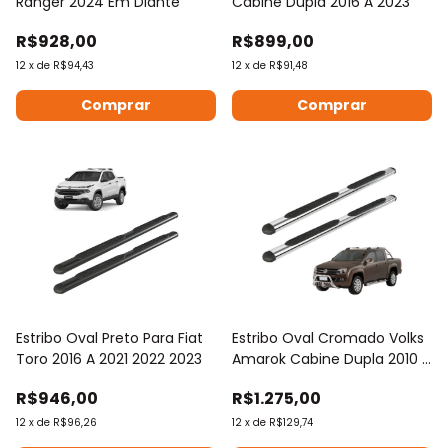
Ranger 2024 Em Diante
Cabine Dupla 2016 À 2023
R$928,00
R$899,00
12
x
de
R$94,43
12
x
de
R$91,48
Estribo Oval Preto Para Fiat
Estribo Oval Cromado Volks
Toro 2016 A 2021 2022 2023
Amarok Cabine Dupla 2010 À
2024
R$946,00
R$1.275,00
12
x
de
R$96,26
12
x
de
R$129,74