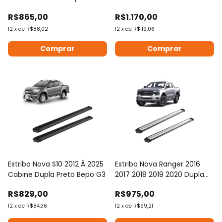
2022
Up 2008 A 2022
R$865,00
R$1.170,00
12
x
de
R$88,02
12
x
de
R$119,06
Estribo Nova S10 2012 À 2025
Estribo Nova Ranger 2016
Cabine Dupla Preto Bepo G3
2017 2018 2019 2020 Dupla
Bepo G3
R$829,00
R$975,00
12
x
de
R$84,36
12
x
de
R$99,21