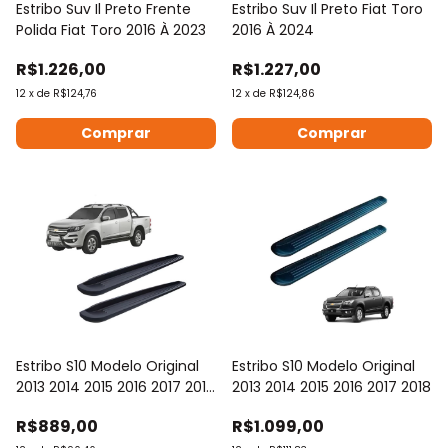
Estribo Suv Il Preto Frente
Estribo Suv Il Preto Fiat Toro
Polida Fiat Toro 2016 À 2023
2016 À 2024
R$1.226,00
R$1.227,00
12
x
de
R$124,76
12
x
de
R$124,86
Estribo S10 Modelo Original
Estribo S10 Modelo Original
2013 2014 2015 2016 2017 2018
2013 2014 2015 2016 2017 2018
2019 2020 2021 2022 2023
R$889,00
R$1.099,00
2024 2025 2026