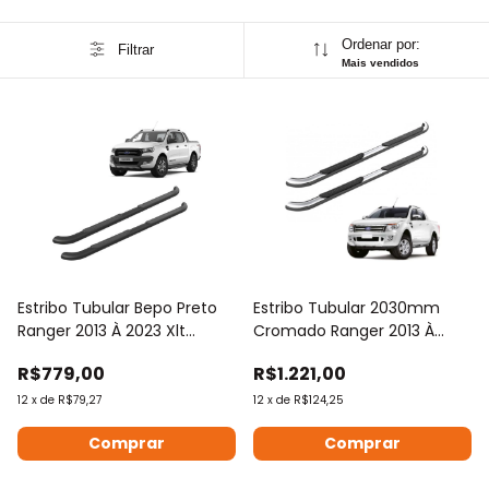
Ordenar por:
Filtrar
Mais vendidos
Estribo Tubular Bepo Preto
Estribo Tubular 2030mm
Ranger 2013 À 2023 Xlt
Cromado Ranger 2013 À
Limited
2023
R$779,00
R$1.221,00
12
x
de
R$79,27
12
x
de
R$124,25