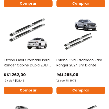
Estribo Oval Cromado Para
Estribo Oval Cromado Para
Ranger Cabine Dupla 2013 À
Ranger 2024 Em Diante
2023
R$1.262,00
R$1.285,00
12
x
de
R$128,42
12
x
de
R$130,76