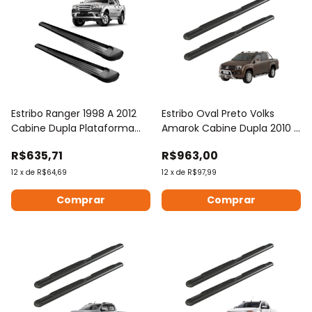
Estribo Ranger 1998 A 2012
Estribo Oval Preto Volks
Cabine Dupla Plataforma
Amarok Cabine Dupla 2010 À
Preto
2023
R$635,71
R$963,00
12
x
de
R$64,69
12
x
de
R$97,99