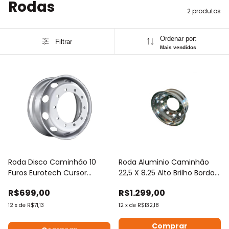
Rodas
2 produtos
Ordenar por:
Filtrar
Mais vendidos
Roda Disco Caminhão 10
Roda Aluminio Caminhão
Furos Eurotech Cursor
22,5 X 8.25 Alto Brilho Borda
Tector Stralis
Larga
R$699,00
R$1.299,00
12
x
de
R$71,13
12
x
de
R$132,18