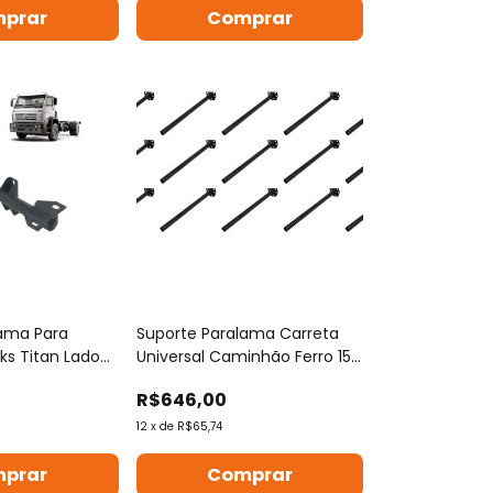
prar
Comprar
lama Para
Suporte Paralama Carreta
s Titan Lado
Universal Caminhão Ferro 15
Peças
R$646,00
12
x
de
R$65,74