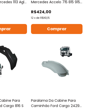
edes 1113 Agl
Mercedes Accelo 715 815 915
1016 1316
R$424,00
12
x
de
R$43,15
prar
Comprar
Cabine Para
Paralama Da Cabine Para
d Cargo 816 S
Caminhão Ford Cargo 2429 /
2629