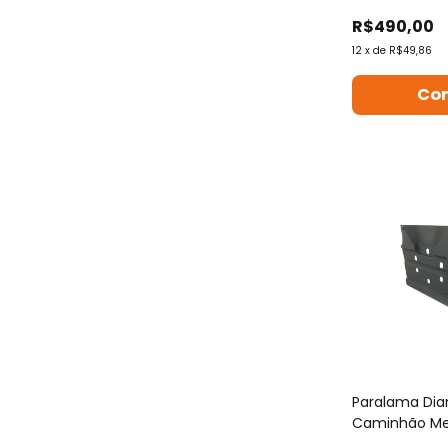
R$490,00
12
x
de
R$49,86
Co
Paralama Dian
Caminhão Me