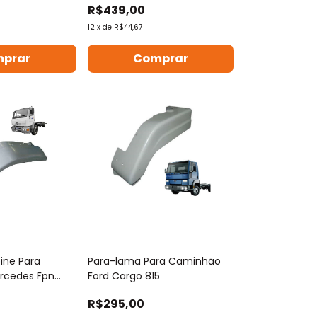
R$439,00
12
x
de
R$44,67
prar
Comprar
ine Para
Para-lama Para Caminhão
rcedes Fpn
Ford Cargo 815
R$295,00