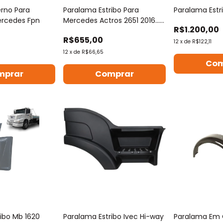
erno Para
Paralama Estribo Para
Paralama Estr
rcedes Fpn
Mercedes Actros 2651 2016...
R$1.200,00
Cabi Alta
R$655,00
12
x
de
R$122,11
12
x
de
R$66,65
Com
mprar
Comprar
ibo Mb 1620
Paralama Estribo Ivec Hi-way
Paralama Em 