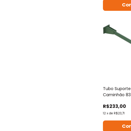
Co
Tubo Suporte
Caminhão 8
Ø42mm
R$233,00
12
x
de
R$23,71