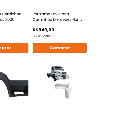
a Caminhão
Paralama Leve Para
pós 2000
Caminhão Mercedes Hpn
1620
R$949,00
12
x
de
R$96,57
prar
Comprar