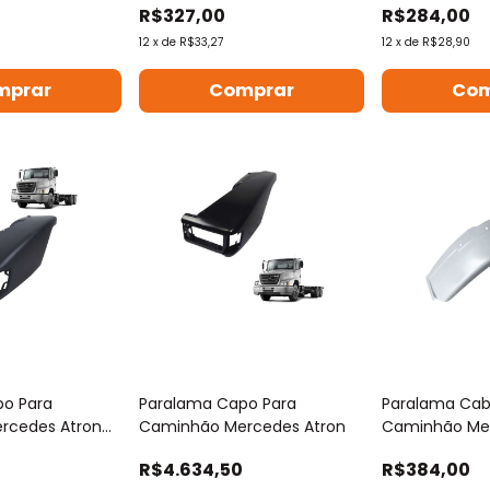
R$327,00
R$284,00
12
x
de
R$33,27
12
x
de
R$28,90
mprar
Comprar
Com
po Para
Paralama Capo Para
Paralama Cab
rcedes Atron
Caminhão Mercedes Atron
Caminhão Me
1720 1723
R$4.634,50
R$384,00