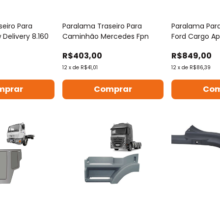
seiro Para
Paralama Traseiro Para
Paralama Par
Delivery 8.160
Caminhão Mercedes Fpn
Ford Cargo A
R$403,00
R$849,00
12
x
de
R$41,01
12
x
de
R$86,39
mprar
Comprar
Com