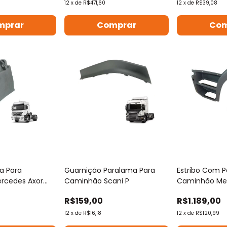
12
x
de
R$471,60
12
x
de
R$39,08
mprar
Comprar
Com
a Para
Guarnição Paralama Para
Estribo Com 
rcedes Axor
Caminhão Scani P
Caminhão Me
R$159,00
R$1.189,00
12
x
de
R$16,18
12
x
de
R$120,99