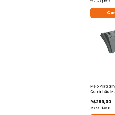
12
x
de
R$471,19
Co
Meio Paralam
Caminhão Me
Dianteiro
R$299,00
12
x
de
R$30,43