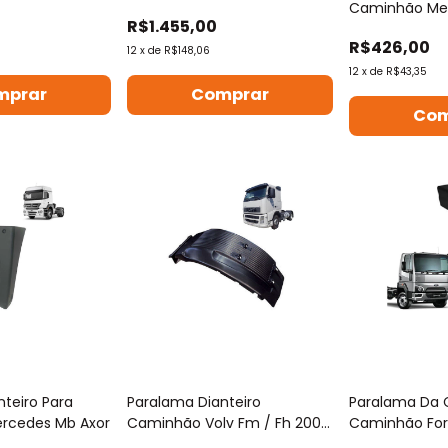
Caminhão Merc
R$1.455,00
1518
R$426,00
12
x
de
R$148,06
12
x
de
R$43,35
mprar
Comprar
Com
teiro Para
Paralama Dianteiro
Paralama Da 
rcedes Mb Axor
Caminhão Volv Fm / Fh 2008
Caminhão For
Em Diante