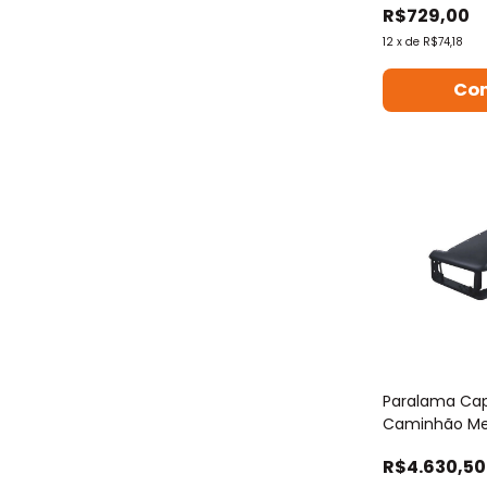
R$729,00
12
x
de
R$74,18
Co
Paralama Ca
Caminhão Me
1635
R$4.630,50