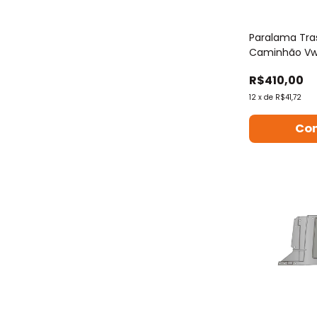
Paralama Tra
Caminhão Vw 
R$410,00
12
x
de
R$41,72
Co