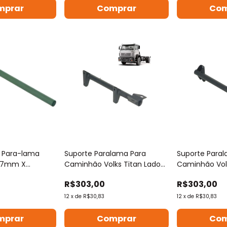
mprar
Comprar
Com
 Para-lama
Suporte Paralama Para
Suporte Para
37mm X
Caminhão Volks Titan Lado
Caminhão Volk
Esquerdo
Direito
R$303,00
R$303,00
12
x
de
R$30,83
12
x
de
R$30,83