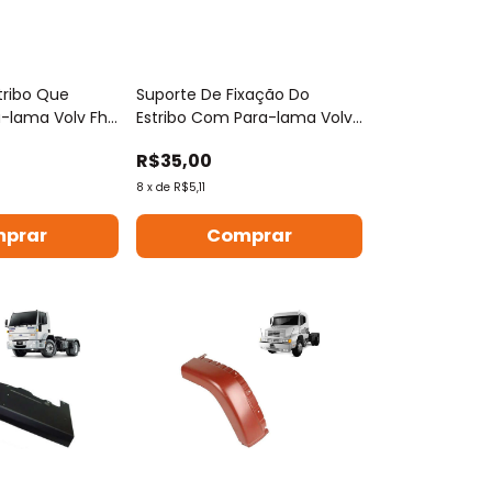
tribo Que
Suporte De Fixação Do
-lama Volv Fh
Estribo Com Para-lama Volv
Fh Até 2014
R$35,00
8
x
de
R$5,11
prar
Comprar