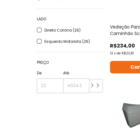
LADO
Vedação Par
Direito Carona (26)
Caminhão Sc
Esquerdo Motorista (26)
R$234,00
12
x
de
R$23,81
PREÇO
Co
De
Até