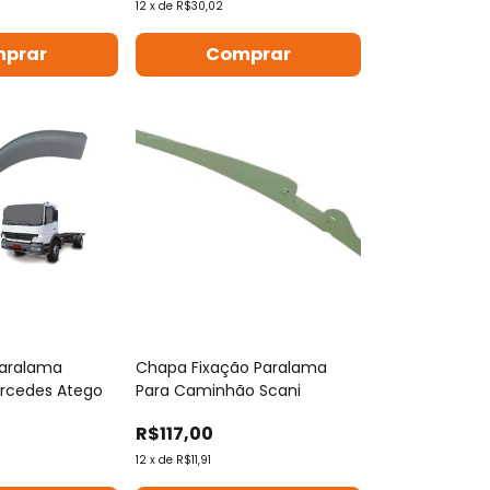
12
x
de
R$30,02
prar
Comprar
Paralama
Chapa Fixação Paralama
rcedes Atego
Para Caminhão Scani
R$117,00
12
x
de
R$11,91