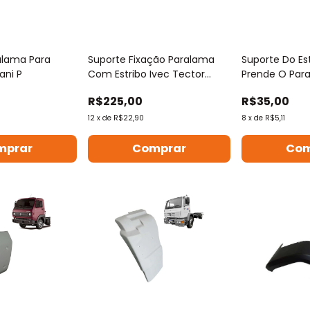
alama Para
Suporte Fixação Paralama
Suporte Do Es
ani P
Com Estribo Ivec Tector
Prende O Para
2008 À 2019
/ Nh
R$225,00
R$35,00
12
x
de
R$22,90
8
x
de
R$5,11
mprar
Comprar
Com