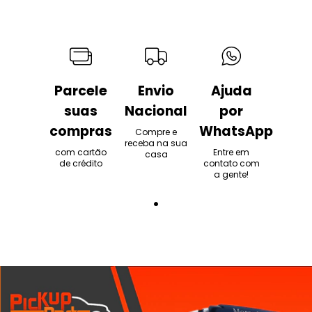
Parcele
Envio
Ajuda
suas
Nacional
por
compras
WhatsApp
Compre e
receba na sua
com cartão
Entre em
casa
de crédito
contato com
a gente!