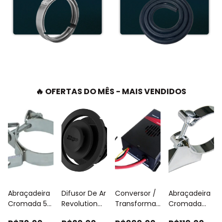
🔥 OFERTAS DO MÊS - MAIS VENDIDOS
Abraçadeira
Difusor De Ar
Conversor /
Abraçadeira
Cromada 5
Revolution
Transformador
Cromada
Polegadas
Climatizador
Energia 24v
Com